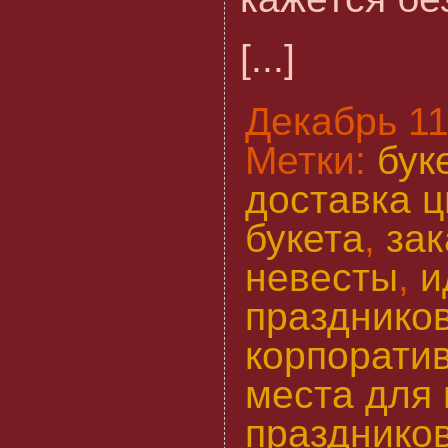
[...]
Декабрь 11t
Метки:
бук
доставка ц
букета
,
зак
невесты
,
и
празднико
корпорати
места для
празднико