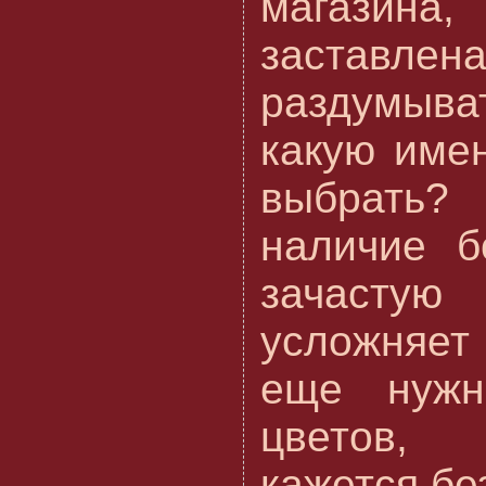
магазин
заставлен
раздумыв
какую име
выбрать?
наличие б
зачаст
усложняе
еще нужн
цветов,
кажется бе