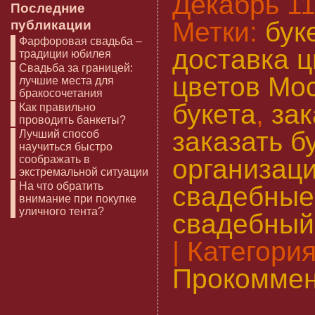
Декабрь 11t
Последние
Метки:
бук
публикации
Фарфоровая свадьба –
доставка ц
традиции юбилея
Свадьба за границей:
цветов Мо
лучшие места для
бракосочетания
букета
,
зак
Как правильно
проводить банкеты?
заказать б
Лучший способ
научиться быстро
соображать в
организац
экстремальной ситуации
На что обратить
свадебные
внимание при покупке
уличного тента?
свадебный
| Категори
Прокоммен