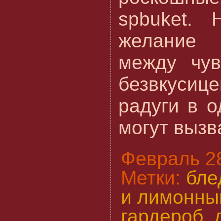
spbuket. 
желание 
между чув
безвкусиц
радуги в 
могут вызва
Февраль 28
Метки:
бле
и лимонны
гардероб
,