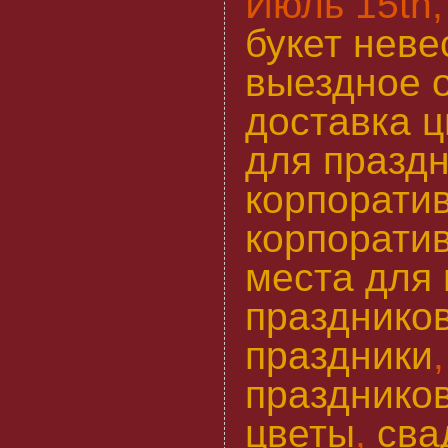
Июль 15th,
букет неве
выездное 
доставка ц
для празд
корпорати
корпорати
места для
празднико
праздники
празднико
цветы
,
сва