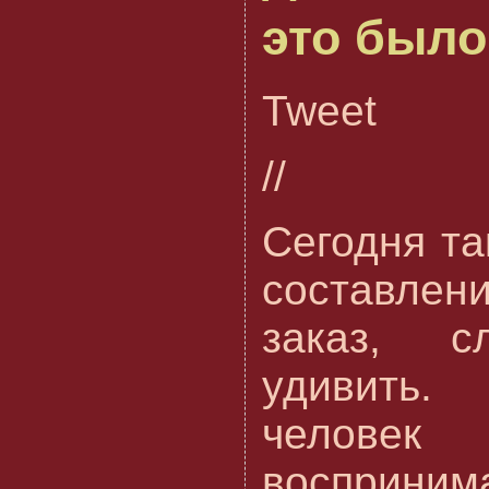
это было
Tweet
//
Сегодня та
составлен
заказ, с
удивить.
челов
восприним