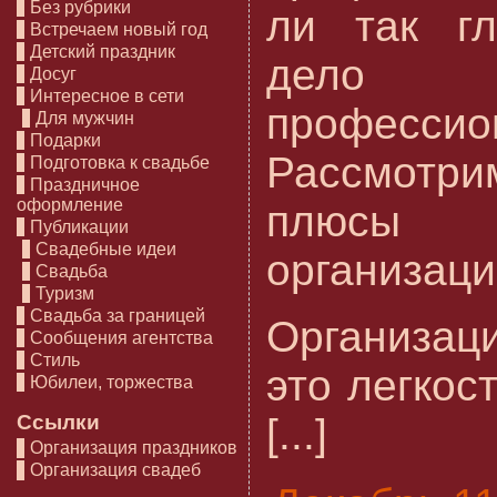
Без рубрики
ли так гл
Встречаем новый год
Детский праздник
дело 
Досуг
Интересное в сети
профессио
Для мужчин
Подарки
Рассмот
Подготовка к свадьбе
Праздничное
оформление
плюсы
Публикации
Свадебные идеи
организаци
Свадьба
Туризм
Свадьба за границей
Организац
Сообщения агентства
Стиль
это легкост
Юбилеи, торжества
Ссылки
[...]
Организация праздников
Организация свадеб