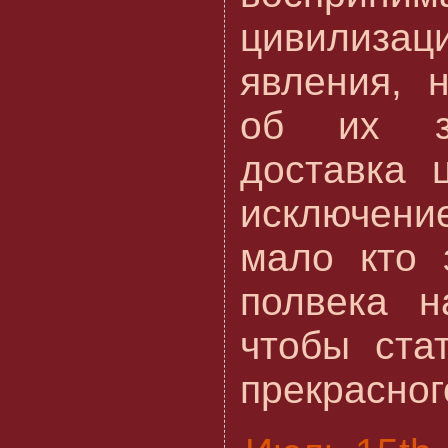
цивилизац
явления, 
об их з
доставка 
исключени
мало кто 
полвека н
чтобы ста
прекрасного 