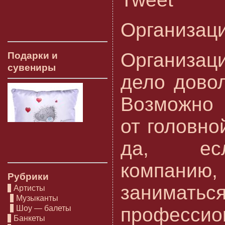
Организаци
Организац
Подарки и
сувениры
дело дово
Возможно 
от головно
да, ес
компанию,
Рубрики
занима
Артисты
Музыканты
Шоу — балеты
профессио
Банкеты