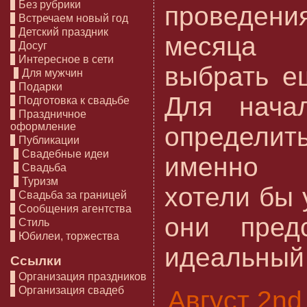
Без рубрики
проведе
Встречаем новый год
Детский праздник
месяца 
Досуг
Интересное в сети
выбрать е
Для мужчин
Подарки
Для нача
Подготовка к свадьбе
Праздничное
оформление
определит
Публикации
Свадебные идеи
именно 
Свадьба
Туризм
хотели бы 
Свадьба за границей
Сообщения агентства
они пред
Стиль
Юбилеи, торжества
идеальный [
Ссылки
Организация праздников
Организация свадеб
Август 2nd,