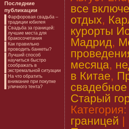
Последние
все включ
публикации
отдых
,
Кар
Фарфоровая свадьба –
традиции юбилея
курорты И
Свадьба за границей:
лучшие места для
бракосочетания
Мадрид
,
М
Как правильно
проводить банкеты?
проведени
Лучший способ
научиться быстро
месяца
,
не
соображать в
экстремальной ситуации
в Китае
,
П
На что обратить
внимание при покупке
свадебное
уличного тента?
Старый го
Категория
границей
|