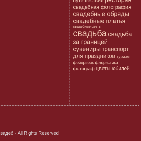
ресторан
путешествия
свадебная фотография
свадебные обряды
свадебные платья
свадебные цветы
свадьба
свадьба
за границей
сувениры
транспорт
для праздников
туризм
флористика
фейерверк
цветы
юбилей
фотограф
свадеб
- All Rights Reserved