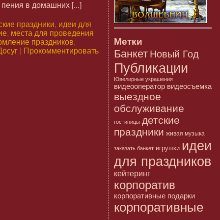
ения в домашних [...]
ские праздники
,
идеи для
ие
,
места для проведения
Метки
мление праздников
,
Досуг
|
Прокомментировать
Банкет
Новый Год
Публикации
Ювелирные украшения
видеооператор
видеосъемка
выездное
обслуживание
детские
гостиницы
праздники
живая музыка
идеи
игрушки
заказать банкет
для праздников
кейтеринг
корпоратив
корпоративные подарки
корпоративные