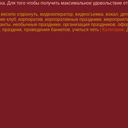
а. Для того чтобы получить максимальное удовольствие от п
:
весело отдохнуть
,
видеооператор
,
видеосъемка
,
вокал
,
дет
ке клуб
,
корпоратив
,
корпоративные праздники
,
мероприят
канты
,
необычные праздники
,
организация праздников
,
офор
,
праздник
,
проведения банкетов
,
учиться петь
| Категория: