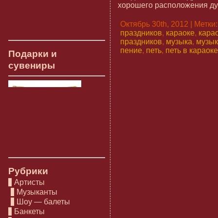
хорошего расположения дух
Октябрь 30th, 2012 | Метки
праздников
,
караоке
,
карао
праздников
,
музыка
,
музы
пение
,
петь
,
петь в караоке
Подарки и
сувениры
Рубрики
Артисты
Музыканты
Шоу — балеты
Банкеты