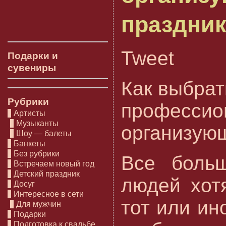
праздни
Tweet
Подарки и
сувениры
Как выбрат
Рубрики
профессио
Артисты
Музыканты
организую
Шоу — балеты
Банкеты
Без рубрики
Все больш
Встречаем новый год
Детский праздник
людей хот
Досуг
Интересное в сети
тот или ин
Для мужчин
Подарки
Подготовка к свадьбе