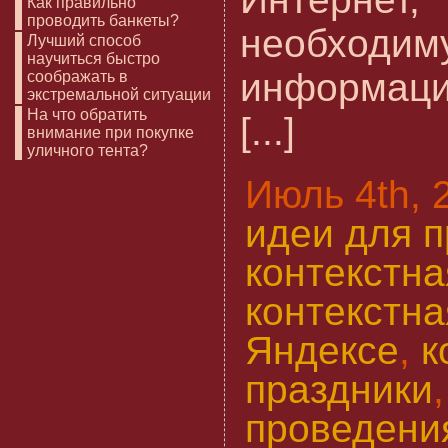
Как правильно
проводить банкеты?
необходим
Лучший способ
научиться быстро
информаци
соображать в
экстремальной ситуации
На что обратить
[...]
внимание при покупке
уличного тента?
Июль 4th, 
идеи для 
контекстн
контекстна
Яндексе
,
к
праздники
проведени