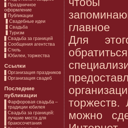
чтобы
Праздничное
оформление
запомин
Публикации
Свадебные идеи
главное 
Свадьба
Туризм
Для этог
Свадьба за границей
Сообщения агентства
обратит
Стиль
Юбилеи, торжества
специали
Ссылки
Организация праздников
предостав
Организация свадеб
организац
Последние
публикации
торжеств. 
Фарфоровая свадьба –
традиции юбилея
можно сде
Свадьба за границей:
лучшие места для
бракосочетания
Интерн