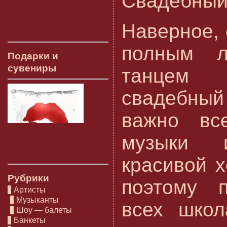
Свадебный
Наверное,
полным 
Подарки и
сувениры
танцем
свадебный
важно вс
музыки 
красивой 
Рубрики
поэтому п
Артисты
Музыканты
всех школ
Шоу — балеты
Банкеты