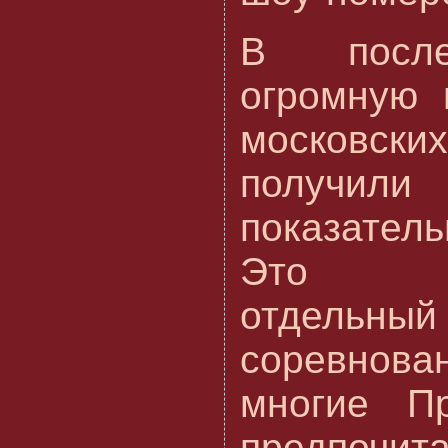
В после
огромную 
московски
получи
показател
Это с
отдел
соревнов
многие П
предпочит