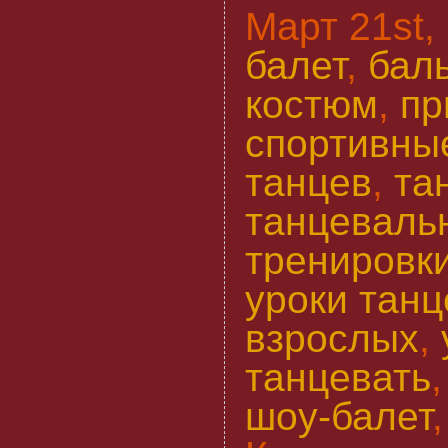
Март 21st, 
балет
,
бал
костюм
,
пр
спортивны
танцев
,
та
танцеваль
тренировк
уроки танц
взрослых
,
танцевать
шоу-балет