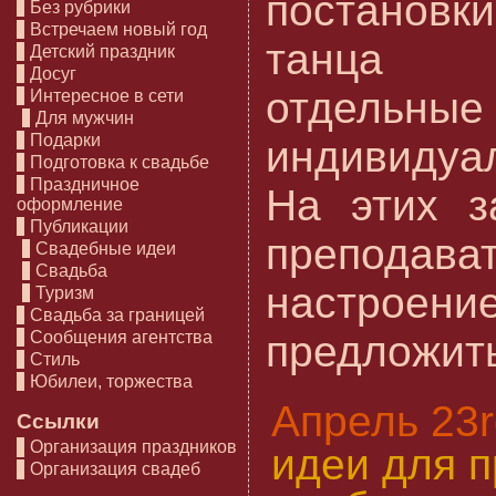
постанов
Без рубрики
Встречаем новый год
танца 
Детский праздник
Досуг
отдельные
Интересное в сети
Для мужчин
Подарки
индивидуа
Подготовка к свадьбе
Праздничное
На этих з
оформление
Публикации
преподава
Свадебные идеи
Свадьба
настрое
Туризм
Свадьба за границей
Сообщения агентства
предложить 
Стиль
Юбилеи, торжества
Апрель 23r
Ссылки
Организация праздников
идеи для 
Организация свадеб