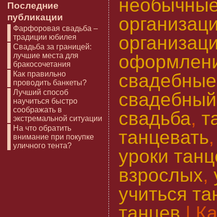
необычные
Последние
публикации
организац
Фарфоровая свадьба –
организац
традиции юбилея
Свадьба за границей:
лучшие места для
оформлени
бракосочетания
Как правильно
свадебные
проводить банкеты?
Лучший способ
свадебный
научиться быстро
соображать в
свадьба
,
т
экстремальной ситуации
На что обратить
танцевать
внимание при покупке
уличного тента?
уроки танц
взрослых
,
учиться та
танцев
| Ка